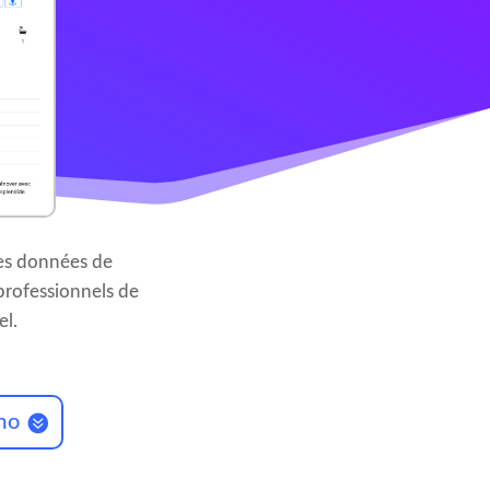
les données de
 professionnels de
el.
mo