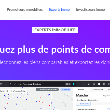
Promoteurs immobiliers
Experts immo
Investisseurs immo
EXPERTS IMMOBILIER
ez plus de points de co
lectionnez les biens comparables et exportez les don