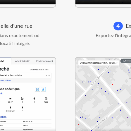
4
helle d’une rue
Exp
édians exactement où
Exportez l’intégr
ocatif intégré.