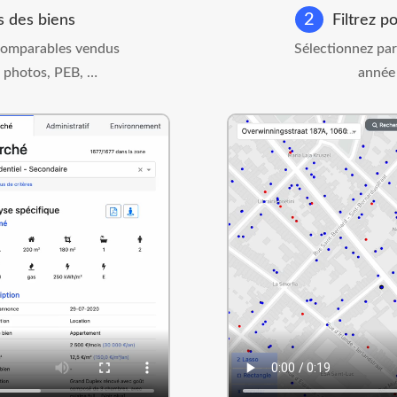
2
s des biens
Filtrez po
 comparables vendus
Sélectionnez par
, photos, PEB, …
année 