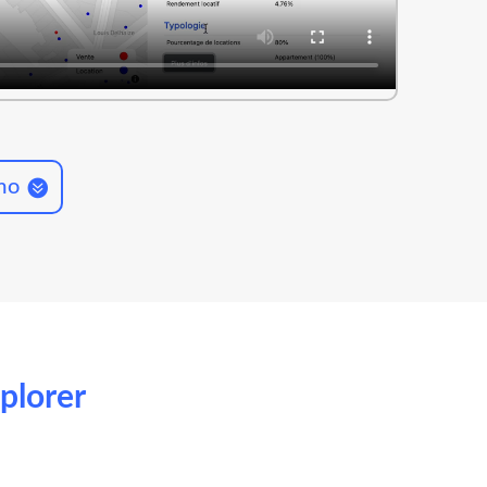
mo
plorer