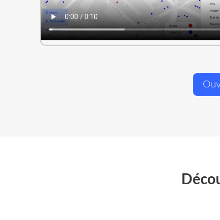
Ouv
Décou