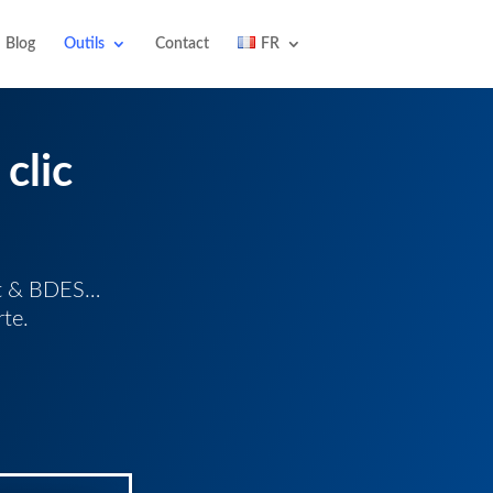
Blog
Outils
Contact
FR
clic
nt & BDES…
te.